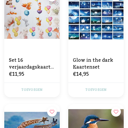
Set 16
Glow in the dark
verjaardagskaarte
Kaartenset
€11,95
€14,95
n
TOEVOEGEN
TOEVOEGEN