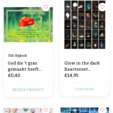
TSS-Nijkerk
God die 't gras
Glow in the dark
gemaakt heeft...
Kaartenset
€0,40
€14,95
Moonlight
BEKIJK PRODUCT
TOEVOEGEN