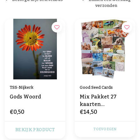
verzonden
TSS-Nijkerk
Good Seed Cards
Gods Woord
Mix Pakket 27
kaarten
€0,50
€14,50
(Bijbelteksten)
BEKIJK PRODUCT
TOEVOEGEN