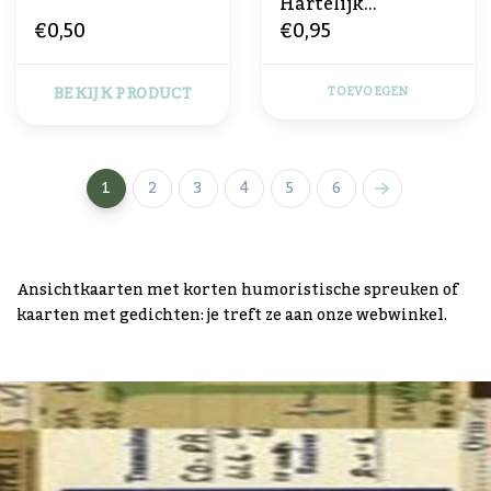
Hartelijk
€0,50
€0,95
Gefeliciteerd
BEKIJK PRODUCT
TOEVOEGEN
1
2
3
4
5
6
Ansichtkaarten met korten humoristische spreuken of
kaarten met gedichten: je treft ze aan onze webwinkel.