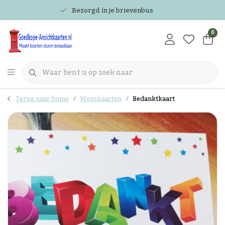
Bezorgd in je brievenbus
0
Terug naar home
Wenskaarten
Bedanktkaart