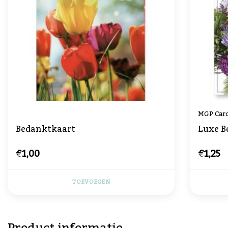
MGP Car
Bedanktkaart
Luxe B
€1,00
€1,25
TOEVOEGEN