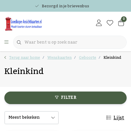
Bezorgd in je brievenbus
0
Terug naar home
Wenskaarten
Geboorte
Kleinkind
Kleinkind
FILTER
Lijst