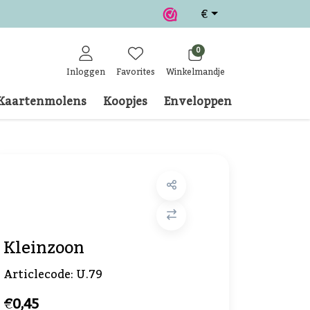
€
0
Inloggen
Favorites
Winkelmandje
Kaartenmolens
Koopjes
Enveloppen
Klantense
Kleinzoon
Articlecode:
U.79
€0,45