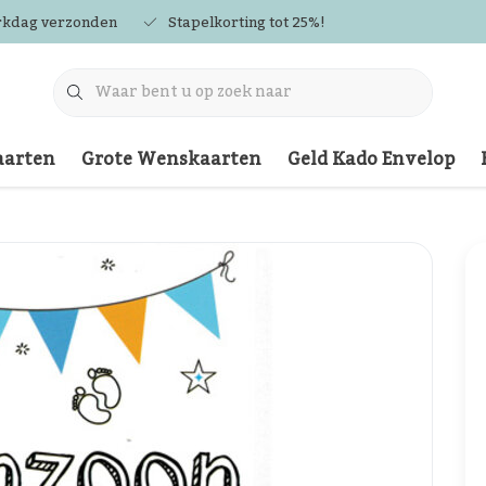
rkdag verzonden
Stapelkorting tot 25%!
arten
Grote Wenskaarten
Geld Kado Envelop