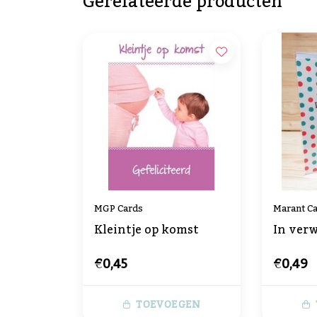
Gerelateerde producten
MGP Cards
Marant C
Kleintje op komst
In ver
€0,45
€0,49
TOEVOEGEN