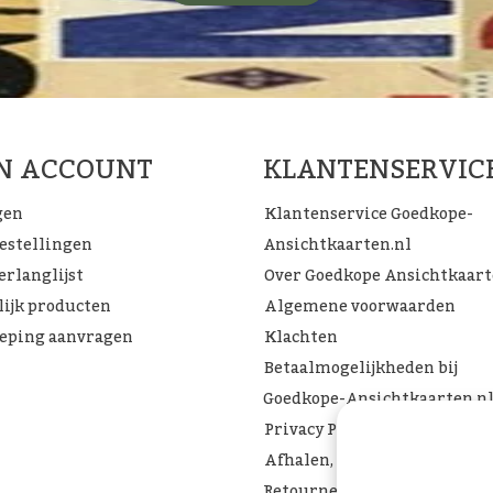
JN ACCOUNT
KLANTENSERVIC
gen
Klantenservice Goedkope-
bestellingen
Ansichtkaarten.nl
erlanglijst
Over Goedkope Ansichtkaar
lijk producten
Algemene voorwaarden
eping aanvragen
Klachten
Betaalmogelijkheden bij
Goedkope-Ansichtkaarten.n
Privacy Policy
Afhalen, Verzenden of
Retourneren