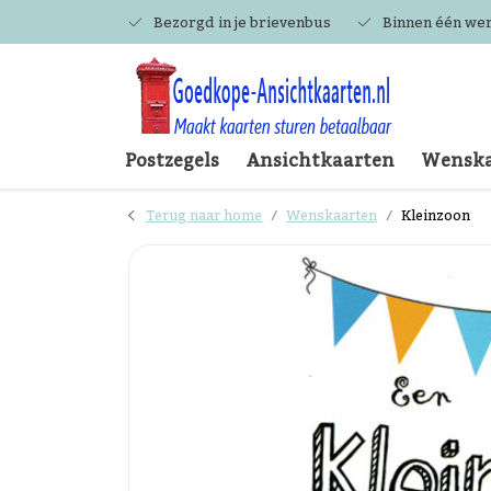
Bezorgd in je brievenbus
Binnen één we
Postzegels
Ansichtkaarten
Wenska
Terug naar home
Wenskaarten
Kleinzoon