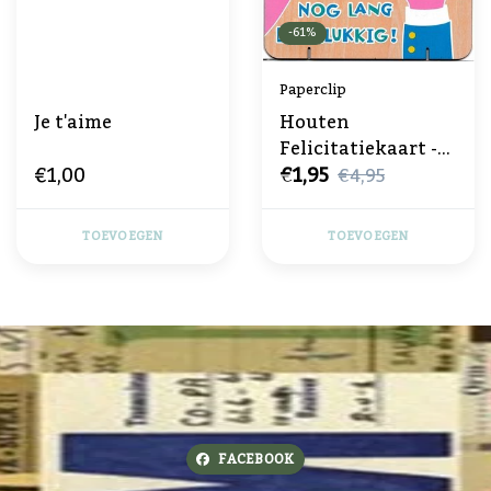
-61%
Paperclip
Je t'aime
Houten
Felicitatiekaart -
€1,00
€1,95
Huwelijk
€4,95
TOEVOEGEN
TOEVOEGEN
FACEBOOK