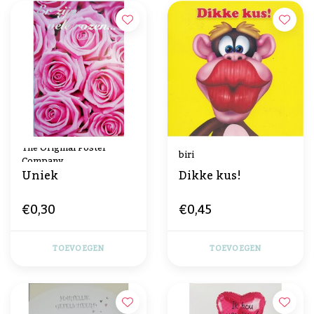
The Original Poster
biri
Company
Uniek
Dikke kus!
€0,30
€0,45
TOEVOEGEN
TOEVOEGEN