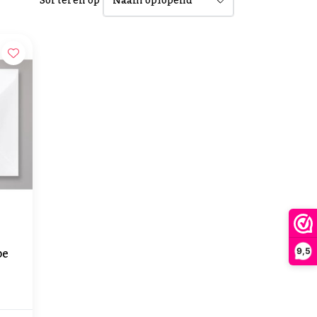
Sorteren op
pe
9,5