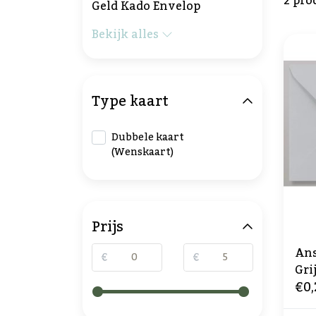
2 pro
Geld Kado Envelop
Bekijk alles
Type kaart
Dubbele kaart
(Wenskaart)
Prijs
Ans
€
€
Gri
€0,