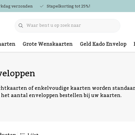
rkdag verzonden
Stapelkorting tot 25%!
arten
Grote Wenskaarten
Geld Kado Envelop
veloppen
htkaarten of enkelvoudige kaarten worden standaard
f het aantal enveloppen bestellen bij uw kaarten.