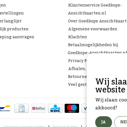
gen
Klantenservice Goedkope-
bestellingen
Ansichtkaarten.nl
erlanglijst
Over Goedkope Ansichtkaar
lijk producten
Algemene voorwaarden
eping aanvragen
Klachten
Betaalmogelijkheden bij
Goedkope-Ansichtkaarten.n
Privacy Policy
Afhalen, Verzenden of
Retourneren
Wij sla
Veel gestelde vragen
website
Wij slaan coo
akkoord?
JA
NE
Algemene voorwaarden
|
Privacy Policy
|
Sitemap
|
RSS Feed