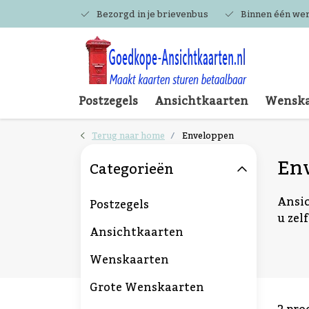
Bezorgd in je brievenbus
Binnen één we
Postzegels
Ansichtkaarten
Wenska
Terug naar home
Enveloppen
En
Categorieën
Ansic
Postzegels
u zel
Ansichtkaarten
Wenskaarten
Grote Wenskaarten