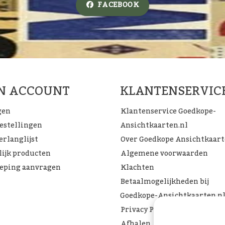
FACEBOOK
JN ACCOUNT
KLANTENSERVIC
gen
Klantenservice Goedkope-
bestellingen
Ansichtkaarten.nl
erlanglijst
Over Goedkope Ansichtkaar
lijk producten
Algemene voorwaarden
eping aanvragen
Klachten
Betaalmogelijkheden bij
Goedkope-Ansichtkaarten.n
Privacy Policy
Afhalen, Verzenden of