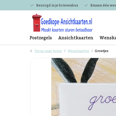
Bezorgd in je brievenbus
Binnen één we
Postzegels
Ansichtkaarten
Wenska
Terug naar home
Wenskaarten
Groetjes