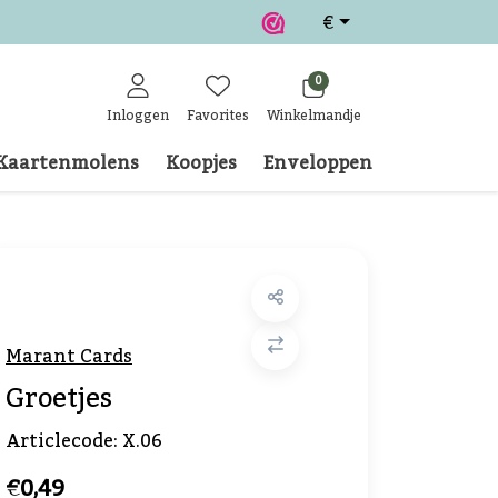
€
0
Inloggen
Favorites
Winkelmandje
Kaartenmolens
Koopjes
Enveloppen
Klantense
Marant Cards
Groetjes
Articlecode:
X.06
€0,49