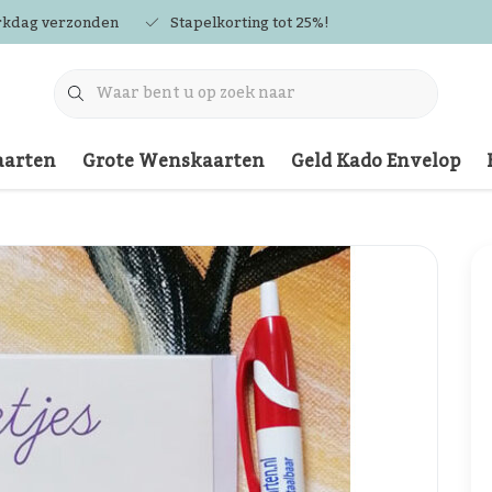
rkdag verzonden
Stapelkorting tot 25%!
arten
Grote Wenskaarten
Geld Kado Envelop