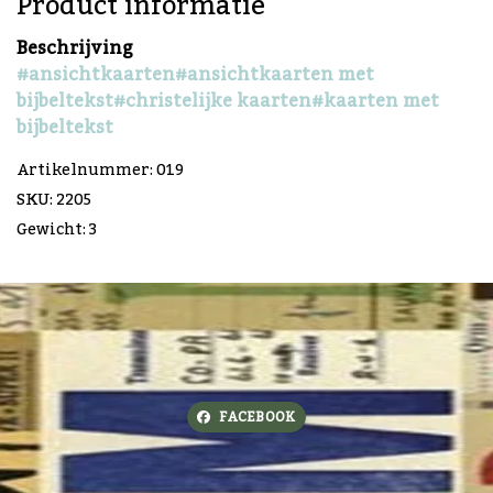
Product informatie
Beschrijving
#ansichtkaarten
#ansichtkaarten met
bijbeltekst
#christelijke kaarten
#kaarten met
bijbeltekst
Artikelnummer: 019
SKU: 2205
Gewicht: 3
FACEBOOK