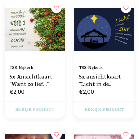
TSS-Nijkerk
TSS-Nijkerk
5x Ansichtkaart
5x ansichtkaart
"Want zo lief..."
"Licht in de
€2,00
€2,00
nacht..."
BEKIJK PRODUCT
BEKIJK PRODUCT