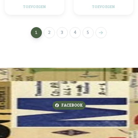
TOEVOEGEN
TOEVOEGEN
1
2
3
4
5
FACEBOOK