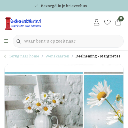
Bezorgd in je brievenbus
0
Terug naar home
Wenskaarten
Deelneming - Margrietjes