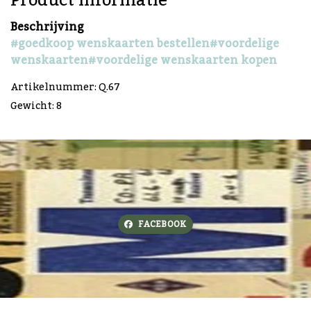
Product informatie
Beschrijving
#goedkoop wenskaarten bestellen
#voordelige
wenskaarten
#voordelige wenskaarten kopen
Artikelnummer: Q.67
Gewicht: 8
FACEBOOK