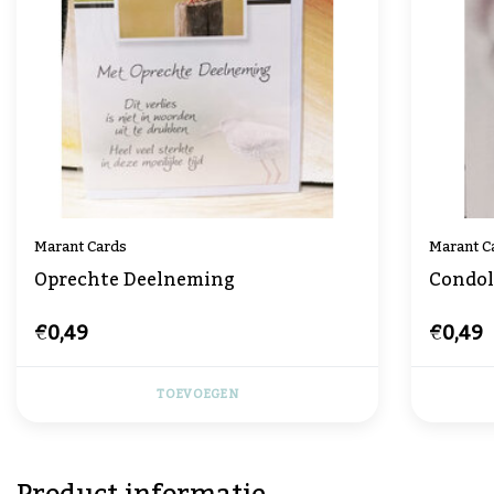
Marant Cards
Marant C
Oprechte Deelneming
Condol
€0,49
€0,49
TOEVOEGEN