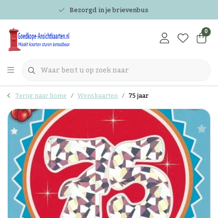
Bezorgd in je brievenbus
0
Terug naar home
Wenskaarten
75 jaar