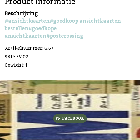
Product informatie
Beschrijving
#ansichtkaarten
#goedkoop ansichtkaarten
bestellen
#goedkope
ansichtkaarten
#postcrossing
Artikelnummer: G.67
SKU: FV.02
Gewicht: 1
FACEBOOK