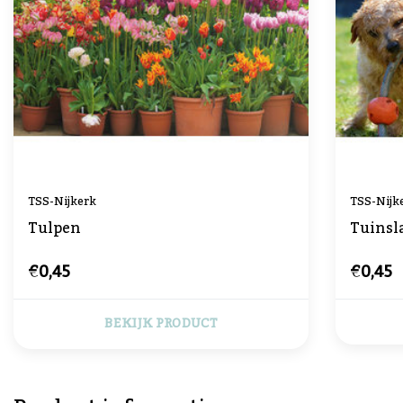
TSS-Nijkerk
TSS-Nijk
Tulpen
Tuinsl
€0,45
€0,45
BEKIJK PRODUCT