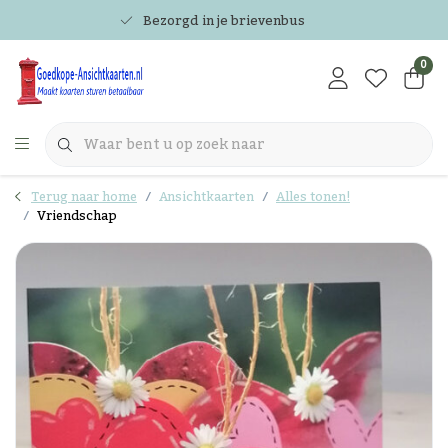
Bezorgd in je brievenbus
0
Terug naar home
Ansichtkaarten
Alles tonen!
Vriendschap