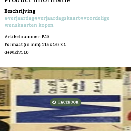
Product informatie
Beschrijving
#verjaardag
#verjaardagskaart
#voordelige
wenskaarten kopen
Artikelnummer: P.15
Formaat (in mm): 115 x 165 x 1
Gewicht: 10
FACEBOOK