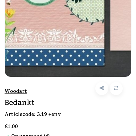
Woodart
Bedankt
Articlecode:
G.19 +env
€1,00