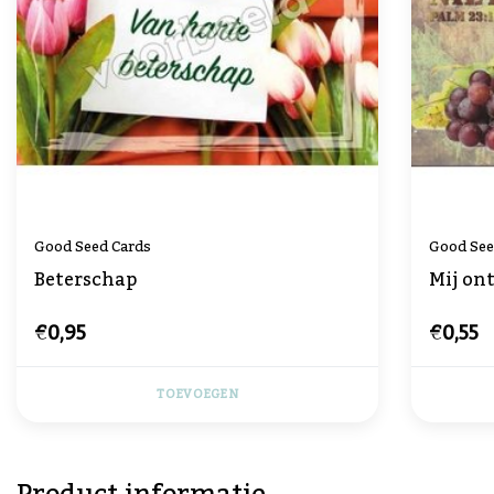
Good Seed Cards
Good See
Beterschap
Mij on
€0,95
€0,55
TOEVOEGEN