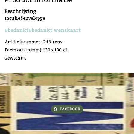
Product informatie
Beschrijving
Inculief enveloppe
#bedankt
#bedankt wenskaart
Artikelnummer: G.19 +env
Formaat (in mm): 130 x 130 x 1
Gewicht: 8
FACEBOOK