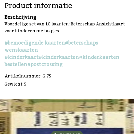
Product informatie
Beschrijving
Voordelige set van 10 kaarten: Beterschap Ansichtkaart
voor kinderen met aapjes.
#bemoedigende kaarten
#beterschaps
wenskaarten
#kinderkaart
#kinderkaarten
#kinderkaarten
bestellen
#postcrossing
Artikelnummer: G.75
Gewicht: 5