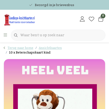
Bezorgd in je brievenbus
0
Terug naar home
Ansichtkaarten
10 x Beterschapskaart kind