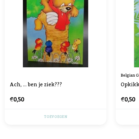
Belgian 
Ach, ... ben je ziek???
Opkikk
€0,50
€0,50
TOEVOEGEN