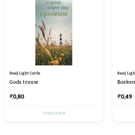
Baaij Light Cards
Baaij Lig
Gods trouw
Boeken
€0,80
€0,49
TOEVOEGEN