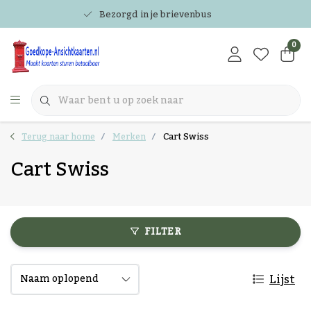
Bezorgd in je brievenbus
0
Terug naar home
Merken
Cart Swiss
Cart Swiss
FILTER
Lijst