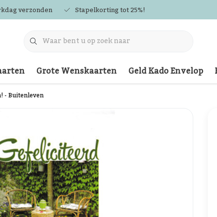
rkdag verzonden
Stapelkorting tot 25%!
arten
Grote Wenskaarten
Geld Kado Envelop
! - Buitenleven