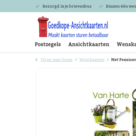
Bezorgd in je brievenbus
Binnen één we
Postzegels
Ansichtkaarten
Wenska
Terug naar home
Wenskaarten
Met Pensioen