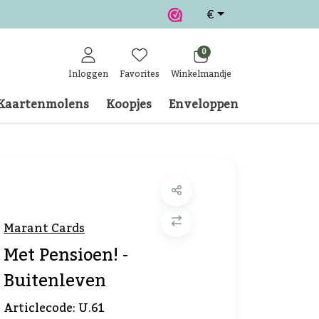
€
0
Inloggen
Favorites
Winkelmandje
Kaartenmolens
Koopjes
Enveloppen
Klantense
Marant Cards
Met Pensioen! -
Buitenleven
Articlecode:
U.61