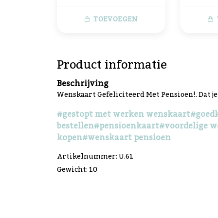
TOEVOEGEN
Product informatie
Beschrijving
Wenskaart Gefeliciteerd Met Pensioen!. Dat j
#gestopt met werken wenskaart
#goed
bestellen
#pensioenkaart
#voordelige 
kopen
#wenskaart pensioen
Artikelnummer: U.61
Gewicht: 10