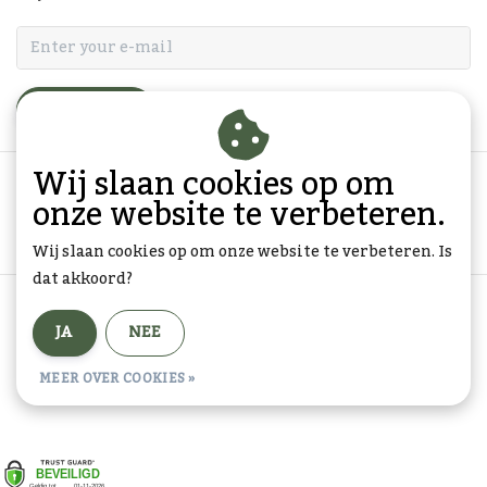
ABONNEER
Wij slaan cookies op om
onze website te verbeteren.
Wij slaan cookies op om onze website te verbeteren. Is
dat akkoord?
Algemene voorwaarden
|
Privacy Policy
|
Sitemap
|
JA
NEE
RSS Feed
© Copyright 2026 - Goedkope-Ansichtkaarten.nl | Realisatie
InStijl
MEER OVER COOKIES »
Media