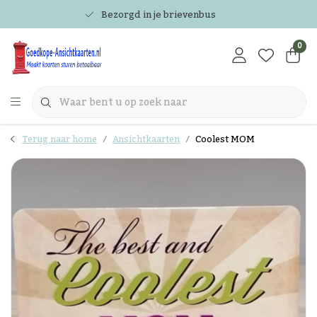
Bezorgd in je brievenbus
0
Terug naar home
Ansichtkaarten
Coolest MOM