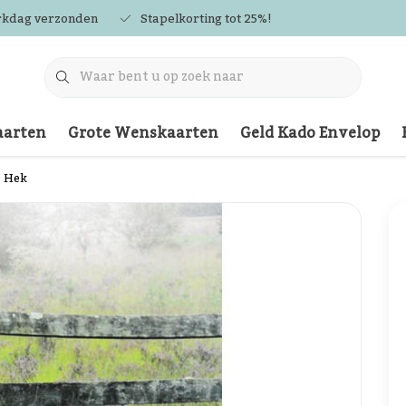
rkdag verzonden
Stapelkorting tot 25%!
arten
Grote Wenskaarten
Geld Kado Envelop
- Hek