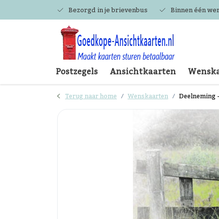
Bezorgd in je brievenbus
Binnen één we
Postzegels
Ansichtkaarten
Wenska
Terug naar home
Wenskaarten
Deelneming 