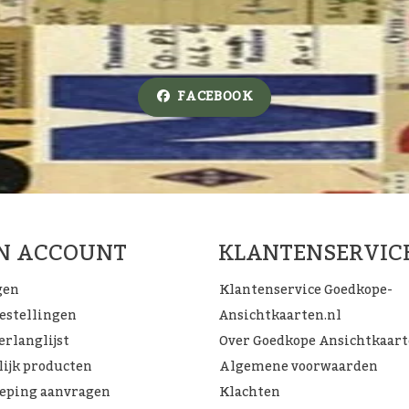
FACEBOOK
JN ACCOUNT
KLANTENSERVIC
gen
Klantenservice Goedkope-
bestellingen
Ansichtkaarten.nl
erlanglijst
Over Goedkope Ansichtkaar
lijk producten
Algemene voorwaarden
eping aanvragen
Klachten