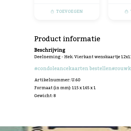
TOEVOEGEN
Product informatie
Beschrijving
Deelneming - Hek. Vierkant wenskaartje 12x
#condoleancekaarten bestellen
#rouwk
Artikelnummer: U.60
Formaat (in mm): 115 x 165 x 1
Gewicht: 8