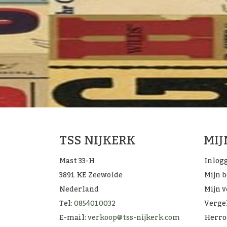
TSS NIJKERK
MI
Mast 33-H
Inlog
3891 KE Zeewolde
Mijn 
Nederland
Mijn v
Tel:
0854010032
Verge
E-mail:
verkoop@tss-nijkerk.com
Herro