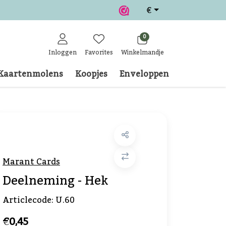
€
0
Inloggen
Favorites
Winkelmandje
Kaartenmolens
Koopjes
Enveloppen
Klantense
Marant Cards
Deelneming - Hek
Articlecode:
U.60
€0,45