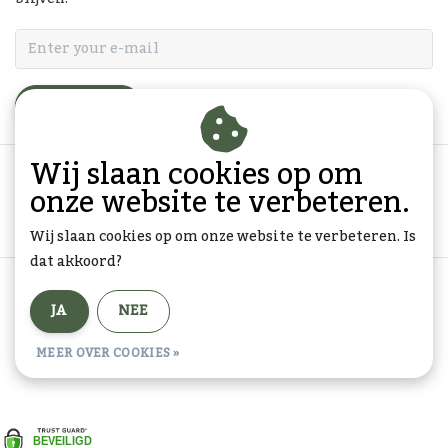
ABONNEER
Wij slaan cookies op om
onze website te verbeteren.
Wij slaan cookies op om onze website te verbeteren. Is
dat akkoord?
Algemene voorwaarden
|
Privacy Policy
|
Sitemap
|
JA
NEE
RSS Feed
© Copyright 2026 - Goedkope-Ansichtkaarten.nl | Realisatie
InStijl
MEER OVER COOKIES »
Media