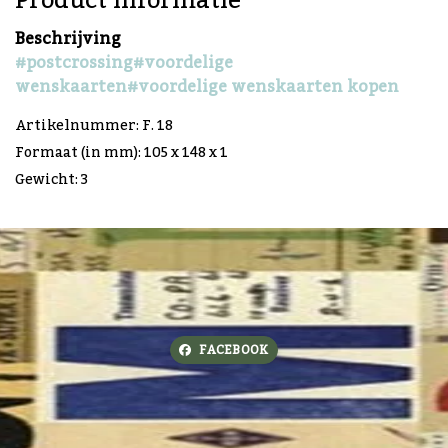
Product informatie
Beschrijving
#postcrossing
#voordelige
wenskaarten
#voordelige wenskaarten kopen
Artikelnummer: F. 18
Formaat (in mm): 105 x 148 x 1
Gewicht: 3
FACEBOOK