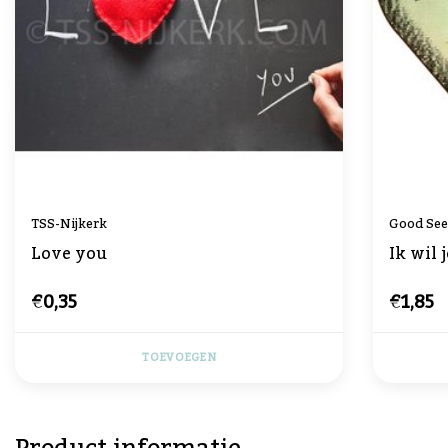
TSS-Nijkerk
Good See
Love you
Ik wil
€0,35
€1,85
TOEVOEGEN