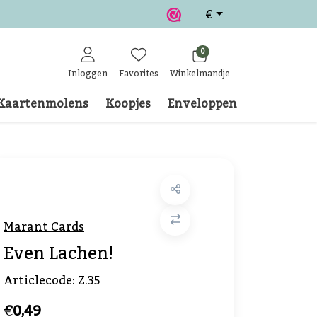
€
0
Inloggen
Favorites
Winkelmandje
Kaartenmolens
Koopjes
Enveloppen
Klantense
Marant Cards
Even Lachen!
Articlecode:
Z.35
€0,49