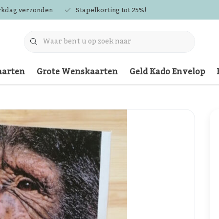
rkdag verzonden
Stapelkorting tot 25%!
arten
Grote Wenskaarten
Geld Kado Envelop