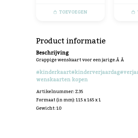
TOEVOEGEN
Product informatie
Beschrijving
Grappige wenskaart voor een jarige.Â Â
#kinderkaart
#kinderverjaardag
#verja
wenskaarten kopen
Artikelnummer: Z.35
Formaat (in mm): 115 x 165 x 1
Gewicht: 10