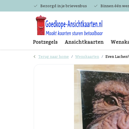
Bezorgd in je brievenbus
Binnen één we
Postzegels
Ansichtkaarten
Wenska
Terug naar home
Wenskaarten
Even Lachen!