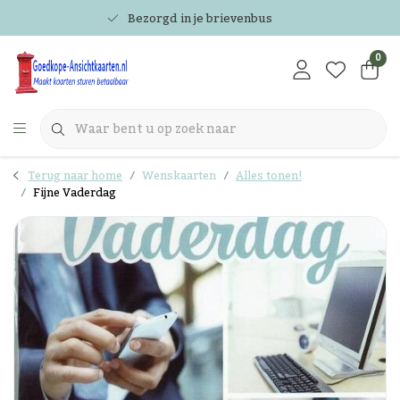
Bezorgd in je brievenbus
0
Terug naar home
Wenskaarten
Alles tonen!
Fijne Vaderdag