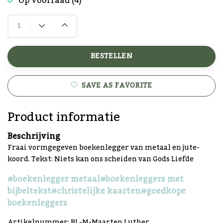
Op voorraad (4)
BESTELLEN
SAVE AS FAVORITE
Product informatie
Beschrijving
Fraai vormgegeven boekenlegger van metaal en jute-
koord. Tekst: Niets kan ons scheiden van Gods Liefde
#boekenlegger metaal
#boekenleggers met
bijbeltekst
#christelijke kaarten
#goedkope
boekenleggers
Artikelnummer: BL-M-Maarten Luther