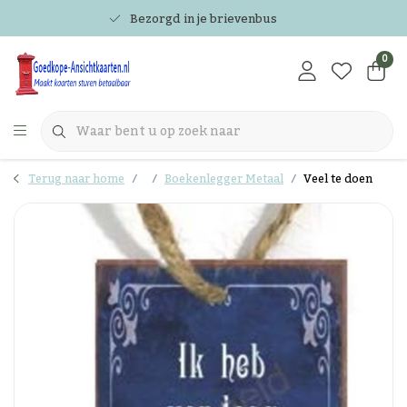
Bezorgd in je brievenbus
0
Terug naar home
Boekenlegger Metaal
Veel te doen