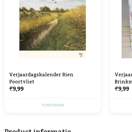
Verjaardagskalender Rien
Verjaa
Poortvliet
Brink
€9,99
€9,99
TOEVOEGEN