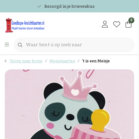
Bezorgd in je brievenbus
0
Terug naar home
Wenskaarten
't is een Meisje