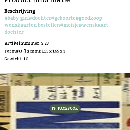
Product informatie
Beschrijving
#baby girl
#dochter
#geboorte
#goedkoop
wenskaarten bestellen
#meisje
#wenskaart
dochter
Artikelnummer: S.23
Formaat (in mm): 115 x 165 x 1
Gewicht: 10
FACEBOOK