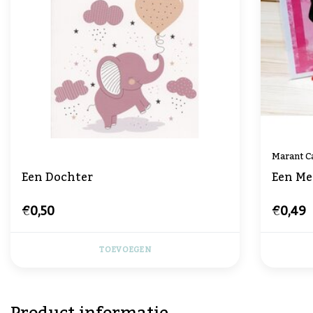
Marant C
Een Dochter
Een Me
€0,50
€0,49
TOEVOEGEN