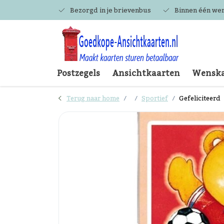
Bezorgd in je brievenbus
Binnen één we
Postzegels
Ansichtkaarten
Wenska
Terug naar home
Sportief
Gefeliciteerd