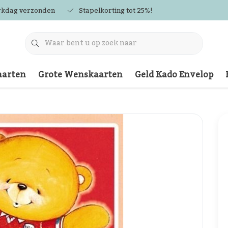
rkdag verzonden
Stapelkorting tot 25%!
arten
Grote Wenskaarten
Geld Kado Envelop