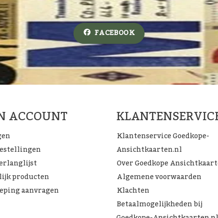
FACEBOOK
JN ACCOUNT
KLANTENSERVIC
gen
Klantenservice Goedkope-
bestellingen
Ansichtkaarten.nl
erlanglijst
Over Goedkope Ansichtkaar
lijk producten
Algemene voorwaarden
eping aanvragen
Klachten
Betaalmogelijkheden bij