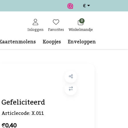
€
0
Inloggen
Favorites
Winkelmandje
Kaartenmolens
Koopjes
Enveloppen
Klantense
Gefeliciteerd
Articlecode:
X.011
€0,40