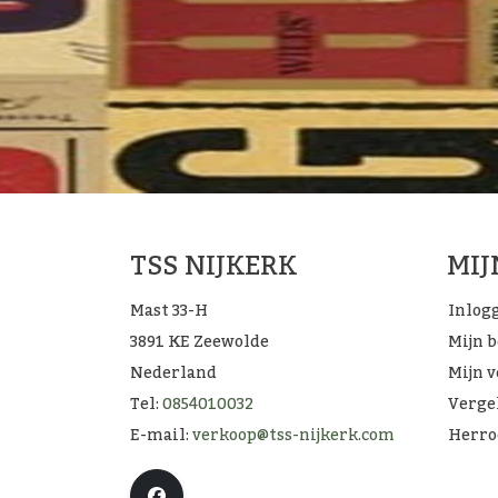
TSS NIJKERK
MI
Mast 33-H
Inlog
3891 KE Zeewolde
Mijn 
Nederland
Mijn v
Tel:
0854010032
Verge
E-mail:
verkoop@tss-nijkerk.com
Herro