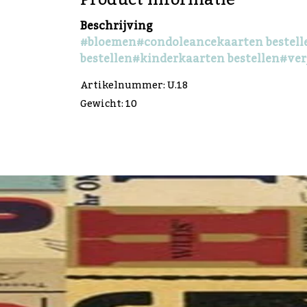
Beschrijving
#bloemen
#condoleancekaarten bestell
bestellen
#kinderkaarten bestellen
#ver
Artikelnummer: U.18
Gewicht: 10