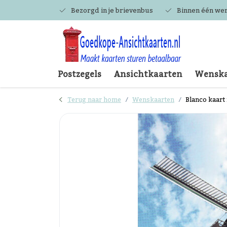
Bezorgd in je brievenbus
Binnen één we
Postzegels
Ansichtkaarten
Wenska
Terug naar home
Wenskaarten
Blanco kaart