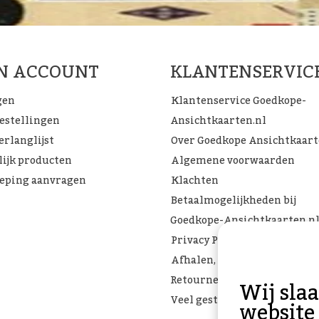
JN ACCOUNT
KLANTENSERVIC
gen
Klantenservice Goedkope-
bestellingen
Ansichtkaarten.nl
erlanglijst
Over Goedkope Ansichtkaar
lijk producten
Algemene voorwaarden
eping aanvragen
Klachten
Betaalmogelijkheden bij
Goedkope-Ansichtkaarten.n
Privacy Policy
Afhalen, Verzenden of
Retourneren
Wij sla
Veel gestelde vragen
website