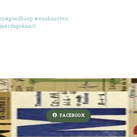
en
#goedkoop wenskaarten
jaardagskaart
FACEBOOK