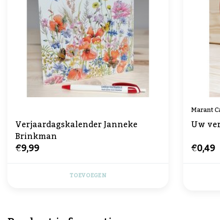
Marant C
Verjaardagskalender Janneke
Uw ver
Brinkman
€9,99
€0,49
TOEVOEGEN