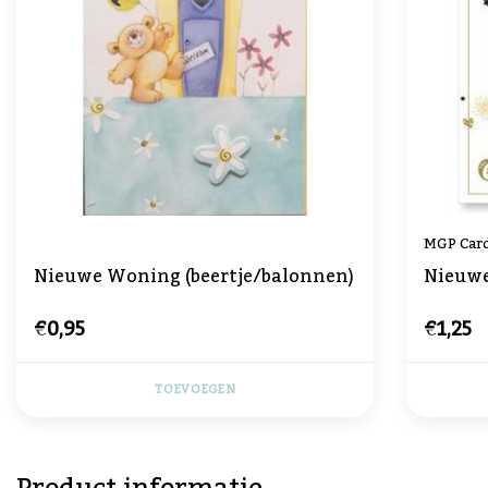
MGP Car
Nieuwe Woning (beertje/balonnen)
Nieuw
€0,95
€1,25
TOEVOEGEN