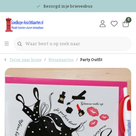
Bezorgd in je brievenbus
0
Terug naar home
Wenskaarten
Party Outfit