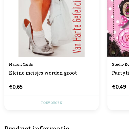
Marant Cards
Studio K
Kleine meisjes worden groot
Partyt
€0,65
€0,49
TOEVOEGEN