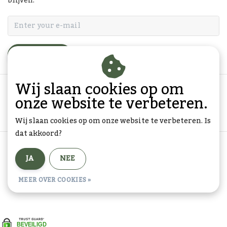
blijven.
ABONNEER
Wij slaan cookies op om
onze website te verbeteren.
Wij slaan cookies op om onze website te verbeteren. Is
dat akkoord?
Algemene voorwaarden
|
Privacy Policy
|
Sitemap
|
JA
NEE
RSS Feed
© Copyright 2026 - Goedkope-Ansichtkaarten.nl | Realisatie
InStijl
MEER OVER COOKIES »
Media