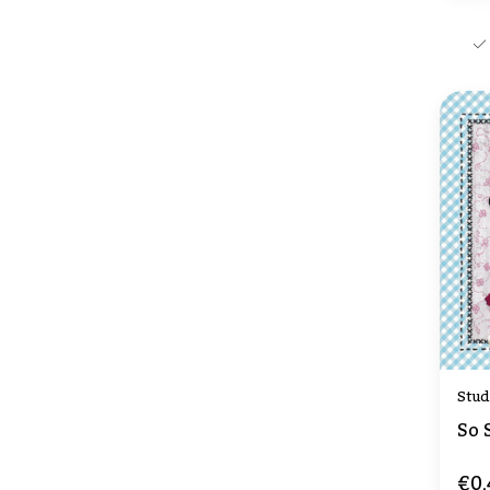
Stud
So 
€0,