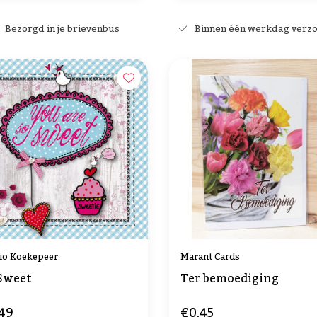
Bezorgd in je brievenbus
Binnen één werkdag verz
io Koekepeer
Marant Cards
Sweet
Ter bemoediging
49
€0,45