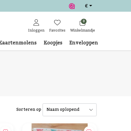
€
0
Inloggen
Favorites
Winkelmandje
Kaartenmolens
Koopjes
Enveloppen
Klantense
Sorteren op