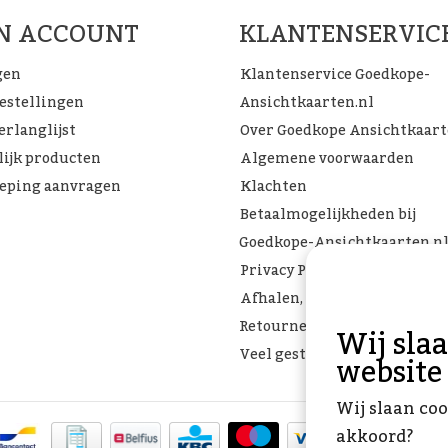
JN ACCOUNT
KLANTENSERVIC
gen
Klantenservice Goedkope-
bestellingen
Ansichtkaarten.nl
erlanglijst
Over Goedkope Ansichtkaar
lijk producten
Algemene voorwaarden
eping aanvragen
Klachten
Betaalmogelijkheden bij
Goedkope-Ansichtkaarten.n
Privacy Policy
Afhalen, Verzenden of
Retourneren
Wij sla
Veel gestelde vragen
website
Wij slaan coo
akkoord?