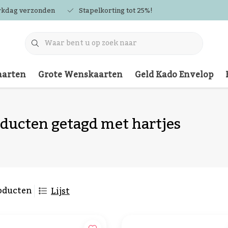
rkdag verzonden
Stapelkorting tot 25%!
arten
Grote Wenskaarten
Geld Kado Envelop
ducten getagd met hartjes
oducten
Lijst