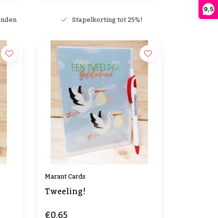
9,5
onden
Stapelkorting tot 25%!
Marant Cards
Tweeling!
€0,65