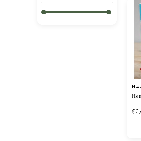
Mara
Hee
€0,