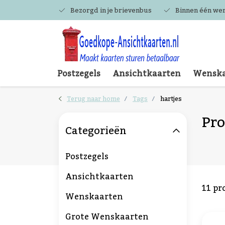
Bezorgd in je brievenbus
Binnen één we
Postzegels
Ansichtkaarten
Wenska
Terug naar home
Tags
hartjes
Pro
Categorieën
Postzegels
Ansichtkaarten
11 pr
Wenskaarten
Grote Wenskaarten