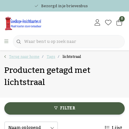
Bezorgd in je brievenbus
0
Terug naar home
Tags
lichtstraal
Producten getagd met
lichtstraal
FILTER
Lijst