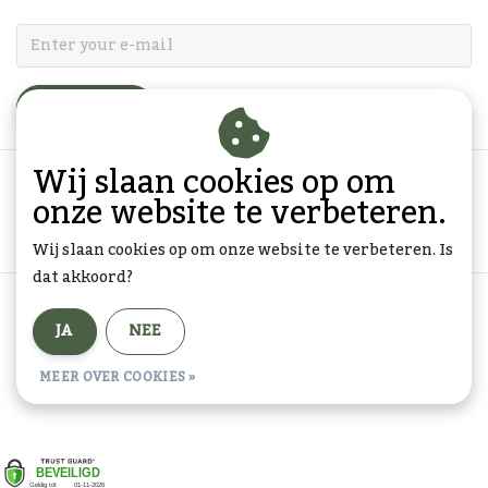
ABONNEER
Wij slaan cookies op om
onze website te verbeteren.
Wij slaan cookies op om onze website te verbeteren. Is
dat akkoord?
Algemene voorwaarden
|
Privacy Policy
|
Sitemap
|
JA
NEE
RSS Feed
© Copyright 2026 - Goedkope-Ansichtkaarten.nl | Realisatie
InStijl
MEER OVER COOKIES »
Media