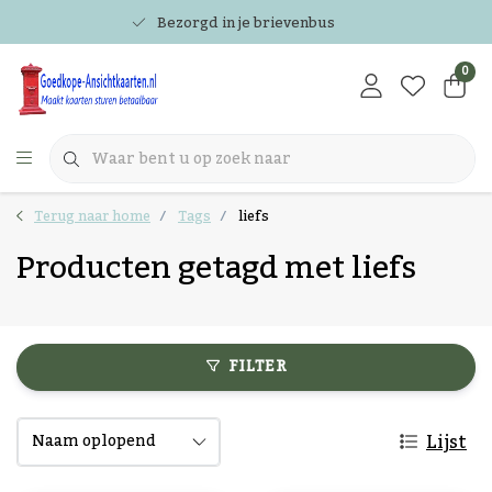
Bezorgd in je brievenbus
0
Terug naar home
Tags
liefs
Producten getagd met liefs
FILTER
Lijst