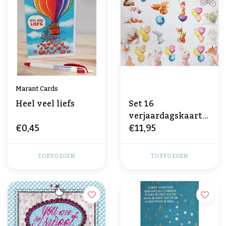
Marant Cards
Heel veel liefs
Set 16
verjaardagskaarte
€0,45
€11,95
n
TOEVOEGEN
TOEVOEGEN