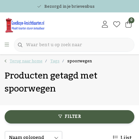
Bezorgd in je brievenbus
0
Terug naar home
Tags
spoorwegen
Producten getagd met
spoorwegen
FILTER
Lijst