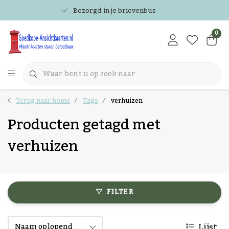
Bezorgd in je brievenbus
0
Terug naar home
Tags
verhuizen
Producten getagd met
verhuizen
FILTER
Lijst