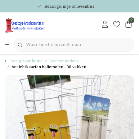
Bezorgd in je brievenbus
0
Terug naar home
Kaartenmolens
Ansichtkaarten baliemolen - 30 vakken