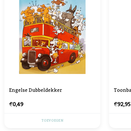
Engelse Dubbeldekker
Toonba
€0,49
€92,95
TOEVOEGEN