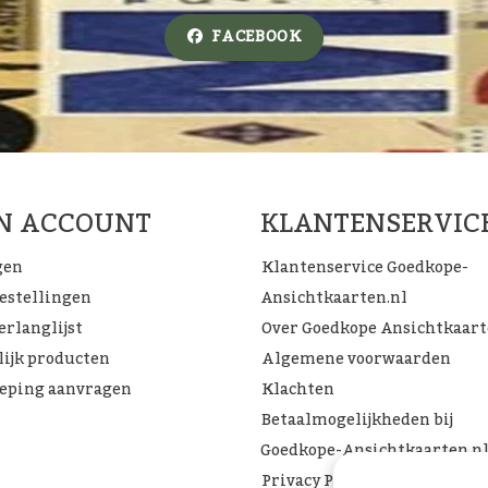
FACEBOOK
JN ACCOUNT
KLANTENSERVIC
gen
Klantenservice Goedkope-
bestellingen
Ansichtkaarten.nl
erlanglijst
Over Goedkope Ansichtkaar
lijk producten
Algemene voorwaarden
eping aanvragen
Klachten
Betaalmogelijkheden bij
Goedkope-Ansichtkaarten.n
Privacy Policy