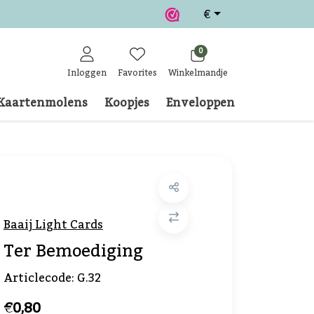
€
0
Inloggen
Favorites
Winkelmandje
Kaartenmolens
Koopjes
Enveloppen
Klantense
Baaij Light Cards
Ter Bemoediging
Articlecode:
G.32
€0,80