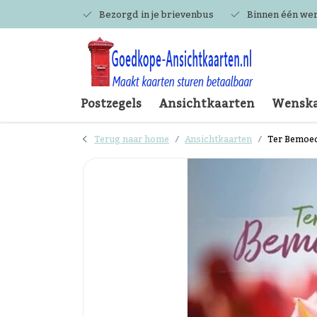
Bezorgd in je brievenbus
Binnen één we
Postzegels
Ansichtkaarten
Wenska
Terug naar home
Ansichtkaarten
Ter Bemoe