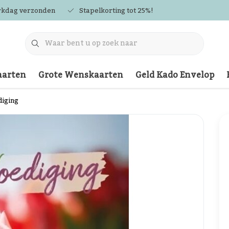
rkdag verzonden
Stapelkorting tot 25%!
arten
Grote Wenskaarten
Geld Kado Envelop
diging