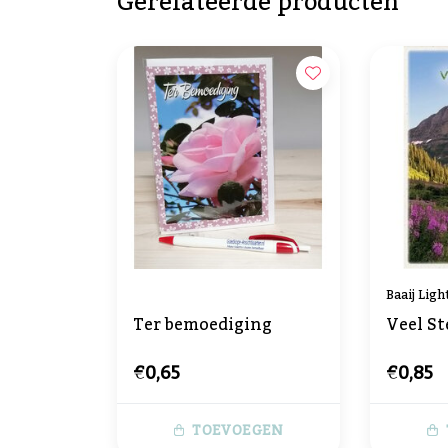
Gerelateerde producten
Baaij Ligh
Ter bemoediging
Veel St
€0,65
€0,85
TOEVOEGEN