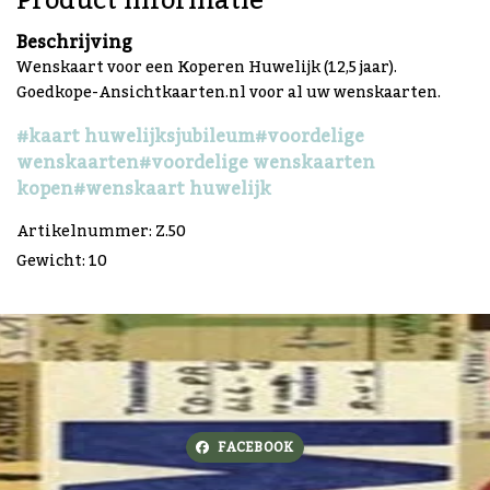
Product informatie
Beschrijving
Wenskaart voor een Koperen Huwelijk (12,5 jaar).
Goedkope-Ansichtkaarten.nl voor al uw wenskaarten.
#kaart huwelijksjubileum
#voordelige
wenskaarten
#voordelige wenskaarten
kopen
#wenskaart huwelijk
Artikelnummer: Z.50
Gewicht: 10
FACEBOOK