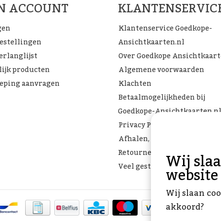
JN ACCOUNT
KLANTENSERVIC
gen
Klantenservice Goedkope-
bestellingen
Ansichtkaarten.nl
erlanglijst
Over Goedkope Ansichtkaar
lijk producten
Algemene voorwaarden
eping aanvragen
Klachten
Betaalmogelijkheden bij
Goedkope-Ansichtkaarten.n
Privacy Policy
Afhalen, Verzenden of
Retourneren
Wij sla
Veel gestelde vragen
website
Wij slaan coo
akkoord?