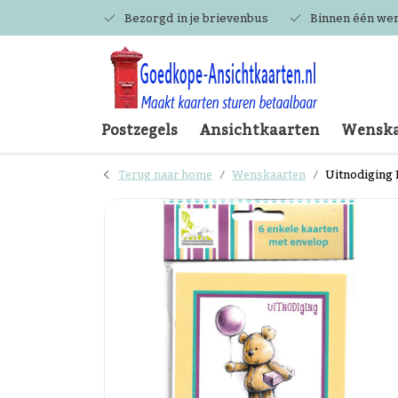
Bezorgd in je brievenbus
Binnen één we
Postzegels
Ansichtkaarten
Wenska
Terug naar home
Wenskaarten
Uitnodiging K