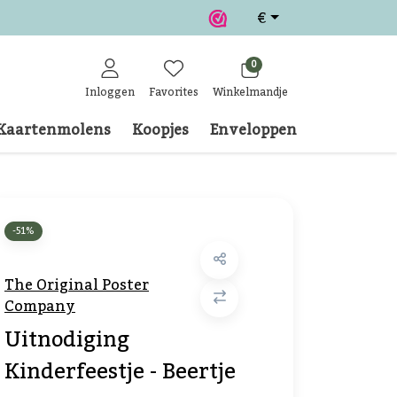
€
0
Inloggen
Favorites
Winkelmandje
Kaartenmolens
Koopjes
Enveloppen
Klantense
-51%
The Original Poster
Company
Uitnodiging
Kinderfeestje - Beertje