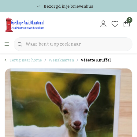
Bezorgd in je brievenbus
0
Terug naar home
Wenskaarten
Vééétte Knuffel