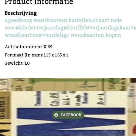
Product informatie
Beschrijving
#goedkoop wenskaarten bestellen
#kaart rode
roos
#kinderverjaardag
#knuffel
#verjaardagskaart
wenskaarten
#voordelige wenskaarten kopen
Artikelnummer: X.69
Formaat (in mm): 115 x 165 x 1
Gewicht: 10
FACEBOOK