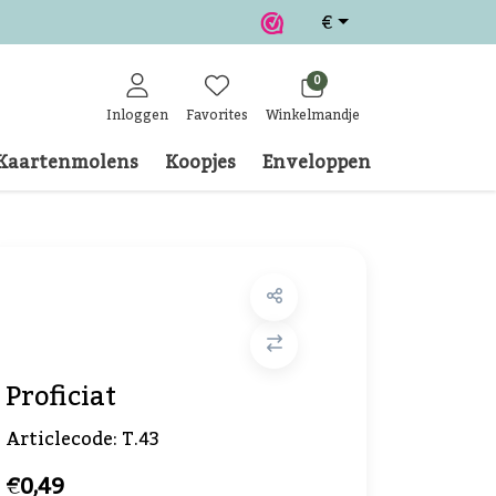
€
0
Inloggen
Favorites
Winkelmandje
Kaartenmolens
Koopjes
Enveloppen
Klantense
Proficiat
Articlecode:
T.43
€0,49