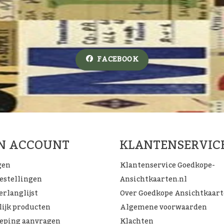
FACEBOOK
JN ACCOUNT
KLANTENSERVIC
gen
Klantenservice Goedkope-
bestellingen
Ansichtkaarten.nl
erlanglijst
Over Goedkope Ansichtkaar
lijk producten
Algemene voorwaarden
eping aanvragen
Klachten