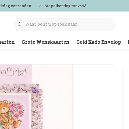
rkdag verzonden
Stapelkorting tot 25%!
arten
Grote Wenskaarten
Geld Kado Envelop