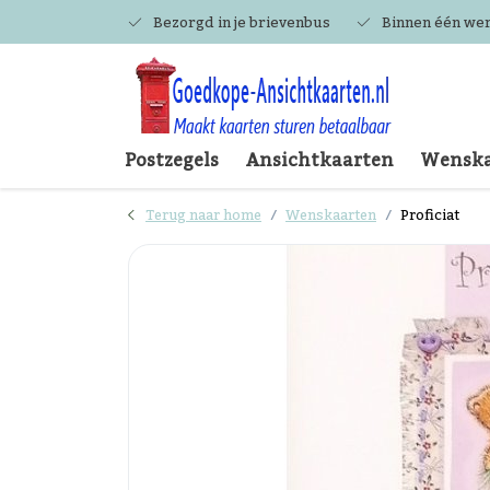
Bezorgd in je brievenbus
Binnen één we
Postzegels
Ansichtkaarten
Wenska
Terug naar home
Wenskaarten
Proficiat