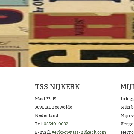
TSS NIJKERK
MI
Mast 33-H
Inlog
3891 KE Zeewolde
Mijn 
Nederland
Mijn v
Tel:
0854010032
Verge
E-mail:
verkoop@tss-nijkerk.com
Herro