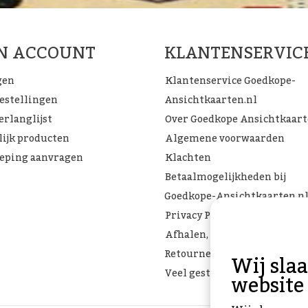
JN ACCOUNT
KLANTENSERVIC
gen
Klantenservice Goedkope-
bestellingen
Ansichtkaarten.nl
erlanglijst
Over Goedkope Ansichtkaar
lijk producten
Algemene voorwaarden
eping aanvragen
Klachten
Betaalmogelijkheden bij
Goedkope-Ansichtkaarten.n
Privacy Policy
Afhalen, Verzenden of
Retourneren
Wij sla
Veel gestelde vragen
website