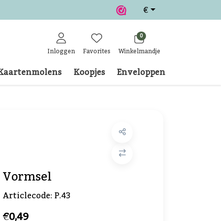
€
0
Inloggen
Favorites
Winkelmandje
Kaartenmolens
Koopjes
Enveloppen
Klantense
Vormsel
Articlecode:
P.43
€0,49