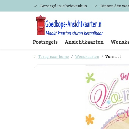
Bezorgd in je brievenbus
Binnen één we
Postzegels
Ansichtkaarten
Wenska
Terug naar home
Wenskaarten
Vormsel