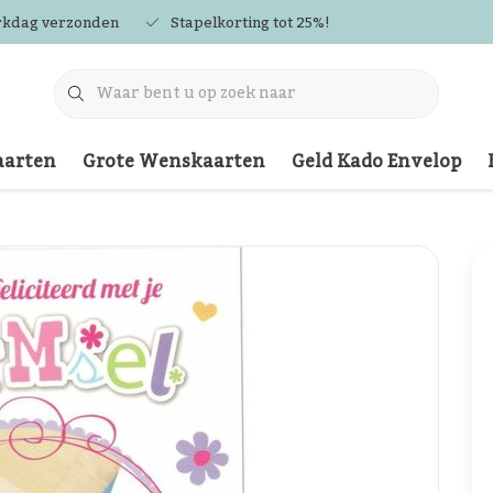
rkdag verzonden
Stapelkorting tot 25%!
arten
Grote Wenskaarten
Geld Kado Envelop