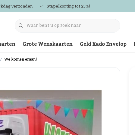
rkdag verzonden
Stapelkorting tot 25%!
arten
Grote Wenskaarten
Geld Kado Envelop
We komen eraan!