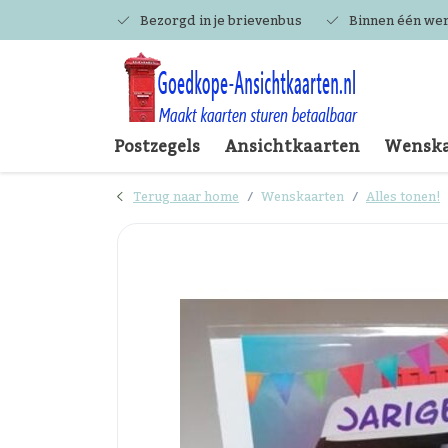
Bezorgd in je brievenbus
Binnen één we
Postzegels
Ansichtkaarten
Wenska
Terug naar home
Wenskaarten
Alles tonen!