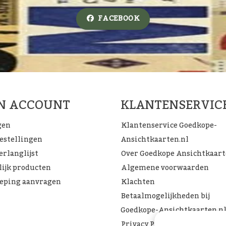
FACEBOOK
JN ACCOUNT
KLANTENSERVIC
gen
Klantenservice Goedkope-
bestellingen
Ansichtkaarten.nl
erlanglijst
Over Goedkope Ansichtkaar
lijk producten
Algemene voorwaarden
eping aanvragen
Klachten
Betaalmogelijkheden bij
Goedkope-Ansichtkaarten.n
Privacy Policy