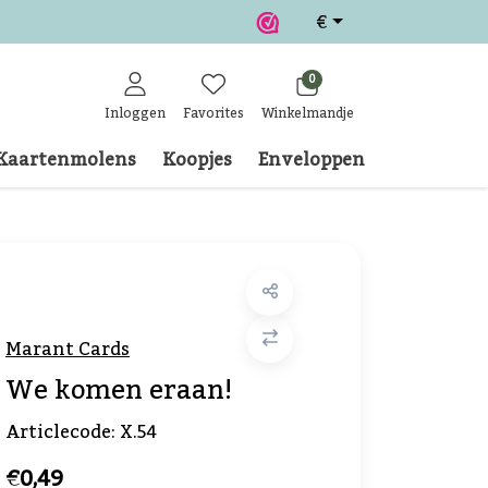
€
0
Inloggen
Favorites
Winkelmandje
Kaartenmolens
Koopjes
Enveloppen
Klantense
Marant Cards
We komen eraan!
Articlecode:
X.54
€0,49