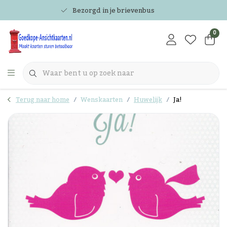
Bezorgd in je brievenbus
0
Terug naar home
Wenskaarten
Huwelijk
Ja!