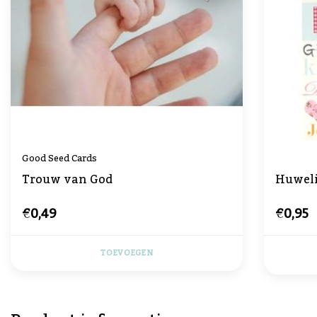
Good Seed Cards
Trouw van God
Huweli
€0,49
€0,95
TOEVOEGEN