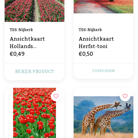
TSS-Nijkerk
TSS-Nijkerk
Ansichtkaart
Ansichtkaart
Hollands
Herfst-tooi
€0,49
€0,50
Tulpenveld
BEKIJK PRODUCT
TOEVOEGEN